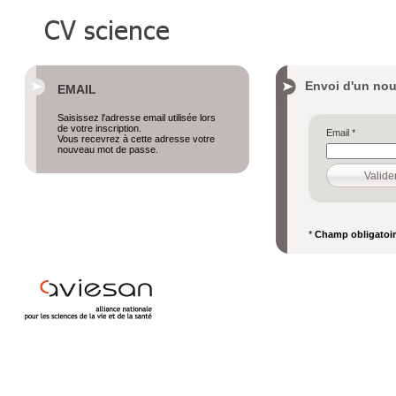
Envoi d'un no
EMAIL
Saisissez l'adresse email utilisée lors
de votre inscription.
Email
*
Vous recevrez à cette adresse votre
nouveau mot de passe.
*
Champ obligatoi