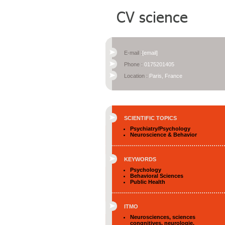
E-mail :
[email]
Phone :
0175201405
Location :
Paris, France
SCIENTIFIC TOPICS
Psychiatry/Psychology
Neuroscience & Behavior
KEYWORDS
Psychology
Behavioral Sciences
Public Health
ITMO
Neurosciences, sciences
congnitives, neurologie,