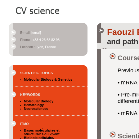
Faouzi
E-mail :
[email]
and path
Phone :
+33 4 26 68 82 98
Location :
Lyon, France
Course
Previous
SCIENTIFIC TOPICS
Molecular Biology & Genetics
• mRNA m
• Pre-mR
KEYWORDS
different
Molecular Biology
Hematology
Neurosciences
• mRNA 
ITMO
Bases moléculaires et
structurales du vivant
Scient
Biologie cellulaire,