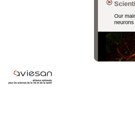
Scient
Our main
neurons 