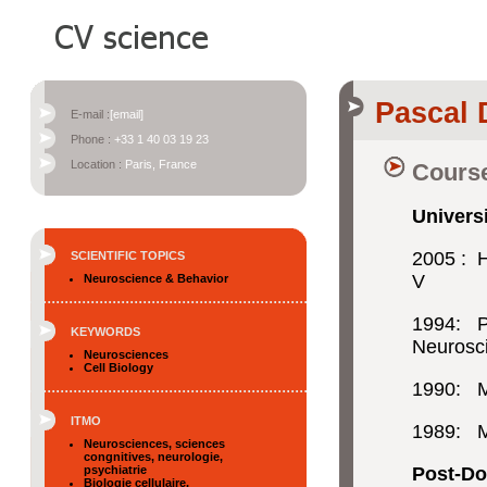
Pascal
E-mail :
[email]
Phone :
+33 1 40 03 19 23
Location :
Paris, France
Course
Univers
2005 : H
SCIENTIFIC TOPICS
V
Neuroscience & Behavior
1994: Ph
KEYWORDS
Neurosc
Neurosciences
Cell Biology
1990: Ma
ITMO
1989: Ma
Neurosciences, sciences
congnitives, neurologie,
psychiatrie
Post-Doc
Biologie cellulaire,